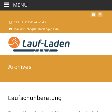
MENU
Call us : 03641-489140
Mail us : info@laufladen-jena.de
Archives
Laufschuhberatung