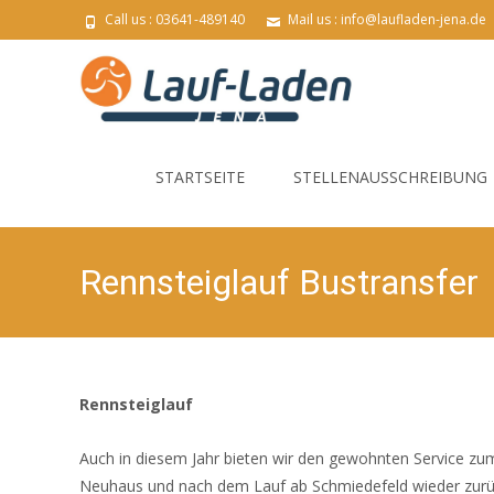
Call us : 03641-489140
Mail us : info@laufladen-jena.de
Skip
to
STARTSEITE
STELLENAUSSCHREIBUNG
content
Rennsteiglauf Bustransfer
Rennsteiglauf
Auch in diesem Jahr bieten wir den gewohnten Service zum
Neuhaus und nach dem Lauf ab Schmiedefeld wieder zurück 