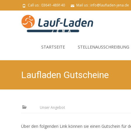
Call us : 03641-489140
Mail us : info@laufladen-jena.de
Skip
to
STARTSEITE
STELLENAUSSCHREIBUNG
content
Laufladen Gutscheine
Unser Angebot
Über den folgenden Link können sie einen Gutschein für de