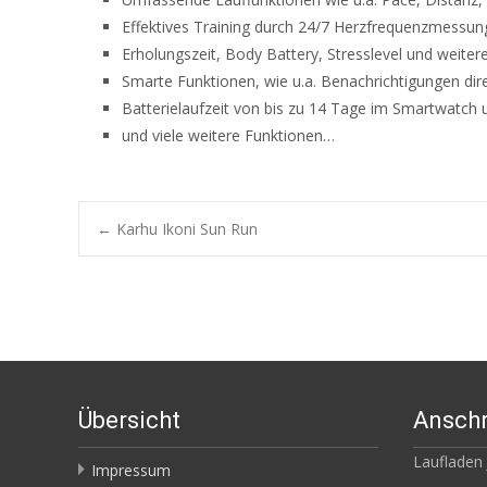
Effektives Training durch 24/7 Herzfrequenzmess
Erholungszeit, Body Battery, Stresslevel und weite
Smarte Funktionen, wie u.a. Benachrichtigungen dire
Batterielaufzeit von bis zu 14 Tage im Smartwatch
und viele weitere Funktionen…
Post
←
Karhu Ikoni Sun Run
navigation
Übersicht
Anschr
Laufladen
Impressum