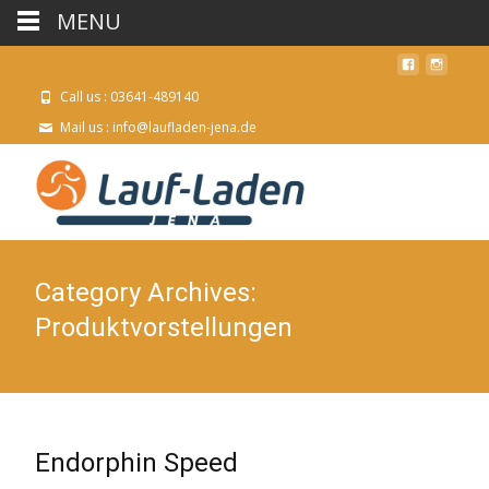
MENU
Call us : 03641-489140
Mail us : info@laufladen-jena.de
Category Archives:
Produktvorstellungen
Endorphin Speed