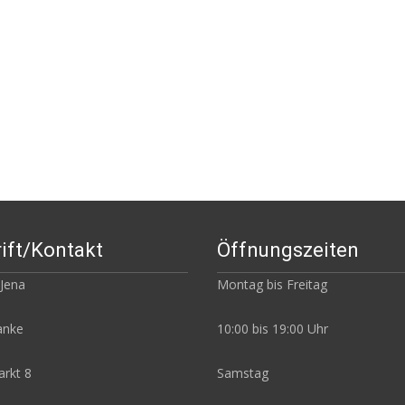
ift/Kontakt
Öffnungszeiten
 Jena
Montag bis Freitag
Janke
10:00 bis 19:00 Uhr
rkt 8
Samstag