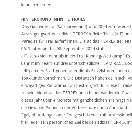
kennenzulernen.
HINTERGRUND INFINITE TRAILS:
Das Gasteiner Tal (Salzburgerland) wird 2024 zum wieder
Austragungsort der adidas TERREX Infinite Trails (aIT) und
Paradies für Trailläufer*innen. Die adidas TERREX INFIN
06. September bis 08. September 2024 statt.
aIT ist so viel mehr als in ein Trail Running-Wettkampf. E
kannst im Team auf drei unterschiedliche TEAM RACE Lo
44K) an den Start gehen oder dir als Einzelstarter: innen d
15K-Runde vornehmen. Die Distanzen haben es in sich, ve
einzigartiges Panorama. Um bestmöglich für dieses Trail
zu sein, bietet adidas TERREX auch heuer wieder ein Co
dieses Jahr über 4 Monate mit ganzheitlichen Trainingsinh
die Gewinner*innen in der Vorbereitung durch Anna und Li
Egal, ob Anfänger oder Fortgeschrittene, mit professionel
hier jeder sein persönliches Ziel bei den adidas TERREX Infi