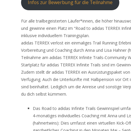
Infos zur Bewerbung für die Teilnahme
Für alle trailbegeisterten Läufer*innen, die höher hinausw
und gewinne einen Platz im “Road to adidas TERREX Infin
inklusive individuellem Trainingsplan.
adidas TERREX verlost ein einmaliges Trail Running Erlebn
Vorbereitung und Coaching durch Anna und Lisa Hahner (h
Teilnahme am adidas TERREX Infinite Trails-Community 
Startplatz für adidas TERREX Infinite Trails sind im Gewinn
Zudem stellt dir adidas TERREX ein Ausrüstungspaket von 
Verfügung. Auch die Unterkünfte mit Halbpension vor Ort
sind beinhaltet. Lediglich um die Anreise und sonstige Ve
du dich selbst kümmern.
Das Road to adidas Infinite Trails Gewinnspiel umfa
4-monatiges individuelles Coaching mit Anna und L
(hahnertwins): Dies umfasst einen virtuellen Kick-Of
ganzheitliches Coaching in den Monaten Mai – Sept