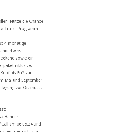
ollen: Nutze die Chance
ite Trails” Programm
is: 4-monatige
ahnertwins),
Weekend sowie ein
erpaket inklusive.
Kopf bis Fuß zur
 im Mai und September
rpflegung vor Ort musst
sst:
isa Hahner
f Call am 06.05.24 und
ember, das nicht nur