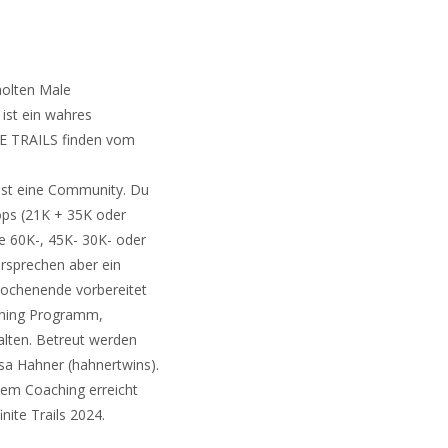
holten Male
 ist ein wahres
ITE TRAILS finden vom
s ist eine Community. Du
ops (21K + 35K oder
ie 60K-, 45K- 30K- oder
rsprechen aber ein
wochenende vorbereitet
aching Programm,
alten. Betreut werden
sa Hahner (hahnertwins).
lem Coaching erreicht
nite Trails 2024.