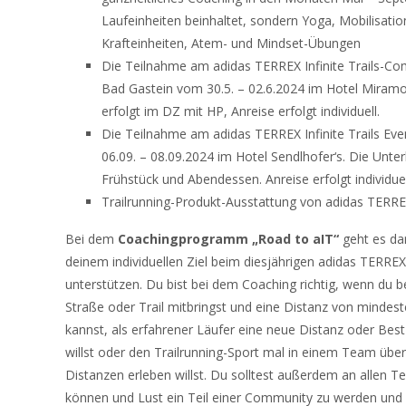
Laufeinheiten beinhaltet, sondern Yoga, Mobilisatio
Krafteinheiten, Atem- und Mindset-Übungen
Die Teilnahme am adidas TERREX Infinite Trails-C
Bad Gastein vom 30.5. – 02.6.2024 im Hotel Miramo
erfolgt im DZ mit HP, Anreise erfolgt individuell.
Die Teilnahme am adidas TERREX Infinite Trails Ev
06.09. – 08.09.2024 im Hotel Sendlhofer‘s. Die Unter
Frühstück und Abendessen. Anreise erfolgt individuel
Trailrunning-Produkt-Ausstattung von adidas TERRE
Bei dem
Coachingprogramm „Road to aIT“
geht es da
deinem individuellen Ziel beim diesjährigen adidas TERREX I
unterstützen. Du bist bei dem Coaching richtig, wenn du b
Straße oder Trail mitbringst und eine Distanz von mindes
kannst, als erfahrener Läufer eine neue Distanz oder Best
willst oder den Trailrunning-Sport mal in einem Team über
Distanzen erleben willst. Du solltest außerdem an allen 
können und Lust ein Teil einer Community zu werden und