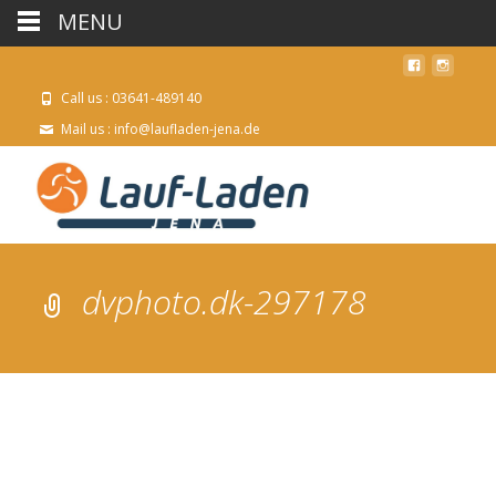
MENU
Call us : 03641-489140
Mail us : info@laufladen-jena.de
dvphoto.dk-297178